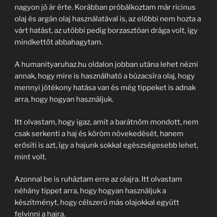
nagyon jó ár érte. Korábban próbálkoztam már ricinus
olaj és argán olaj használatával is, az előbbi nem hozta a
várt hatást, az utóbbi pedig borzasztóan drága volt, így
mindkettőt abbahagytam.
A humanityaruhaz.hu oldalon jobban utána lehet nézni
annak, hogy mire is használható a búzacsíra olaj, hogy
mennyi jótékony hatása van és még tippeket is adnak
arra, hogy hogyan használjuk.
Itt olvastam, hogy igaz, amit a barátnőm mondott, nem
csak serkenti a haj és köröm növekedését, hanem
erősíti is azt, így a hajunk sokkal egészségesebb lehet,
mint volt.
Azonnal be is ruháztam erre az olajra. Itt olvastam
néhány tippet arra, hogy hogyan használjuk a
készítményt, hogy célszerű más olajokkal együtt
felvinni a hajra.