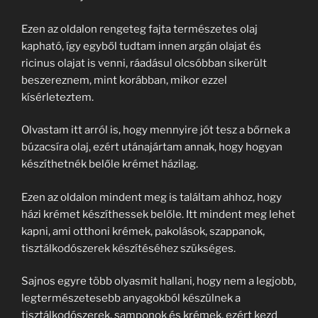
Ezen az oldalon rengeteg fajta természetes olaj
kapható, így egyből tudtam innen argán olajat és
ricinus olajat is venni, ráadásul olcsóbban sikerült
beszereznem, mint korábban, mikor ezzel
kísérleteztem.
Olvastam itt arról is, hogy mennyire jót tesz a bőrnek a
búzacsíra olaj, ezért utánajártam annak, hogy hogyan
készíthetnék belőle krémet házilag.
Ezen az oldalon mindent meg is találtam ahhoz, hogy
házi krémet készíthessek belőle. Itt mindent meg lehet
kapni, ami otthoni krémek, pakolások, szappanok,
tisztálkodószerek készítéséhez szükséges.
Sajnos egyre több olyasmit hallani, hogy nem a legjobb,
legtermészetesebb anyagokból készülnek a
tisztálkodószerek, samponok és krémek, ezért kezd