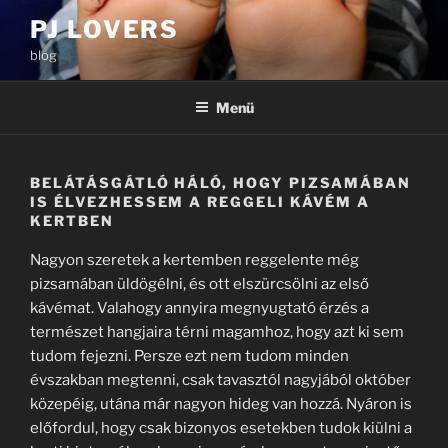
Tartalomhoz
PJ LOVERS
blog
Menü
BELÁTÁSGÁTLÓ HÁLÓ, HOGY PIZSAMÁBAN
IS ÉLVEZHESSEM A REGGELI KÁVÉM A
KERTBEN
Nagyon szeretek a kertemben reggelente még
pizsamában üldögélni, és ott elszürcsölni az első
kávémat. Valahogy annyira megnyugtató érzés a
természet hangjaira térni magamhoz, hogy azt ki sem
tudom fejezni. Persze ezt nem tudom minden
évszakban megtenni, csak tavasztól nagyjából október
közepéig, utána már nagyon hideg van hozzá. Nyáron is
előfordul, hogy csak bizonyos esetekben tudok kiülni a