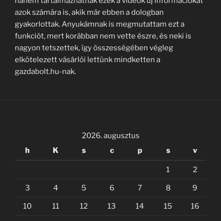
hanem tartalmazhatnak ezek a videók új információkat
azok számára is, akik már ebben a dologban
gyakorlottak. Anyukámnak is megmutattam ezt a
funkciót, mert korábban nem vette észre, és neki is
nagyon tetszettek, így összességében végleg
elkötelezett vásárlói lettünk mindketten a
gazdabolt.hu-nak.
2026. augusztus
h
K
s
c
p
s
v
1
2
3
4
5
6
7
8
9
10
11
12
13
14
15
16