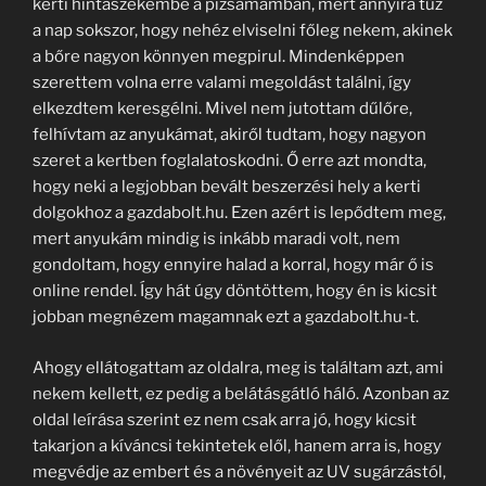
kerti hintaszékembe a pizsamámban, mert annyira tűz
a nap sokszor, hogy nehéz elviselni főleg nekem, akinek
a bőre nagyon könnyen megpirul. Mindenképpen
szerettem volna erre valami megoldást találni, így
elkezdtem keresgélni. Mivel nem jutottam dűlőre,
felhívtam az anyukámat, akiről tudtam, hogy nagyon
szeret a kertben foglalatoskodni. Ő erre azt mondta,
hogy neki a legjobban bevált beszerzési hely a kerti
dolgokhoz a gazdabolt.hu. Ezen azért is lepődtem meg,
mert anyukám mindig is inkább maradi volt, nem
gondoltam, hogy ennyire halad a korral, hogy már ő is
online rendel. Így hát úgy döntöttem, hogy én is kicsit
jobban megnézem magamnak ezt a gazdabolt.hu-t.
Ahogy ellátogattam az oldalra, meg is találtam azt, ami
nekem kellett, ez pedig a belátásgátló háló. Azonban az
oldal leírása szerint ez nem csak arra jó, hogy kicsit
takarjon a kíváncsi tekintetek elől, hanem arra is, hogy
megvédje az embert és a növényeit az UV sugárzástól,