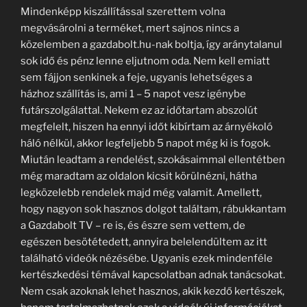
Mindenképp kiszállítással szerettem volna
megvásárolni a terméket, mert sajnos nincs a
közelemben a gazdabolt.hu-nak boltja, így aránytalanul
sok idő és pénz lenne eljutnom oda. Nem kell emiatt
sem fájjon senkinek a feje, ugyanis lehetséges a
házhoz szállítás is, ami 1 – 5 napot vesz igénybe
futárszolgálattal. Nekem ez az időtartam abszolút
megfelelt, hiszen ha ennyi időt kibírtam az árnyékoló
háló nélkül, akkor legfeljebb 5 napot még ki is fogok.
Miután leadtam a rendelést, szokásaimmal ellentétben
még maradtam az oldalon kicsit körülnézni, hátha
legközelebb rendelek majd még valamit. Amellett,
hogy nagyon sok hasznos dolgot találtam, rábukkantam
a Gazdabolt TV – re is, és észre sem vettem, de
egészen besötétedett, annyira belelendültem az itt
található videók nézésébe. Ugyanis ezek mindenféle
kertészkedési témával kapcsolatban adnak tanácsokat.
Nem csak azoknak lehet hasznos, akik kezdő kertészek,