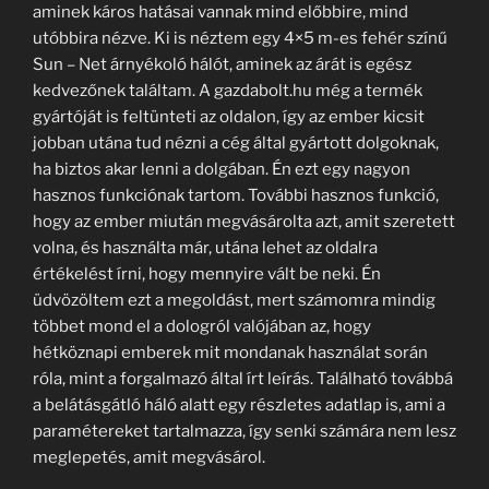
aminek káros hatásai vannak mind előbbire, mind
utóbbira nézve. Ki is néztem egy 4×5 m-es fehér színű
Sun – Net árnyékoló hálót, aminek az árát is egész
kedvezőnek találtam. A gazdabolt.hu még a termék
gyártóját is feltünteti az oldalon, így az ember kicsit
jobban utána tud nézni a cég által gyártott dolgoknak,
ha biztos akar lenni a dolgában. Én ezt egy nagyon
hasznos funkciónak tartom. További hasznos funkció,
hogy az ember miután megvásárolta azt, amit szeretett
volna, és használta már, utána lehet az oldalra
értékelést írni, hogy mennyire vált be neki. Én
üdvözöltem ezt a megoldást, mert számomra mindig
többet mond el a dologról valójában az, hogy
hétköznapi emberek mit mondanak használat során
róla, mint a forgalmazó által írt leírás. Található továbbá
a belátásgátló háló alatt egy részletes adatlap is, ami a
paramétereket tartalmazza, így senki számára nem lesz
meglepetés, amit megvásárol.