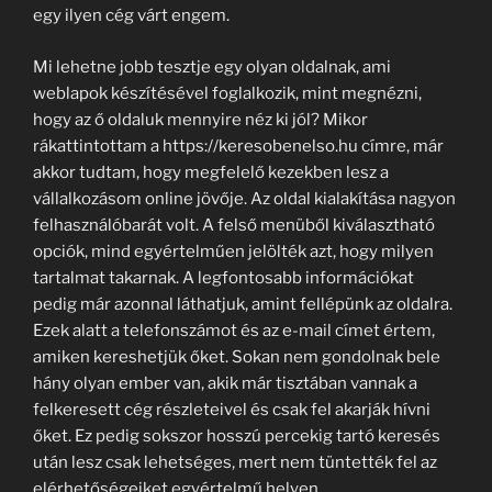
egy ilyen cég várt engem.
Mi lehetne jobb tesztje egy olyan oldalnak, ami
weblapok készítésével foglalkozik, mint megnézni,
hogy az ő oldaluk mennyire néz ki jól? Mikor
rákattintottam a https://keresobenelso.hu címre, már
akkor tudtam, hogy megfelelő kezekben lesz a
vállalkozásom online jövője. Az oldal kialakítása nagyon
felhasználóbarát volt. A felső menüből kiválasztható
opciók, mind egyértelműen jelölték azt, hogy milyen
tartalmat takarnak. A legfontosabb információkat
pedig már azonnal láthatjuk, amint fellépünk az oldalra.
Ezek alatt a telefonszámot és az e-mail címet értem,
amiken kereshetjük őket. Sokan nem gondolnak bele
hány olyan ember van, akik már tisztában vannak a
felkeresett cég részleteivel és csak fel akarják hívni
őket. Ez pedig sokszor hosszú percekig tartó keresés
után lesz csak lehetséges, mert nem tüntették fel az
elérhetőségeiket egyértelmű helyen.