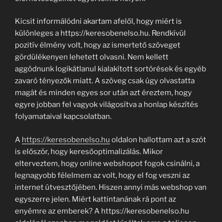
Kicsit informálódni akartam afelől, hogy miért is
különleges a https://keresobenelso.hu. Rendkívül
pozitív élmény volt, hogy az ismertető szöveget
gördülékenyen lehetett olvasni. Nem kellett
aggódnunk logikátlanul kialakított sortörések és egyéb
zavaró tényezők miatt. A szöveg csak úgy olvastatta
magát és minden egyes sor után azt éreztem, hogy
egyre jobban fel vagyok világosítva a honlap készítés
folyamataival kapcsolatban.
A
https://keresobenelso.hu
oldalon hallottam azt a szót
is először, hogy keresőoptimalizálás. Mikor
elterveztem, hogy online webshopot fogok csinálni, a
legnagyobb félelmem az volt, hogy el fog veszni az
internet útvesztőjében. Hiszen annyi más webshop van
egyszerre jelen. Miért kattintanának rá pont az
enyémre az emberek? A https://keresobenelso.hu