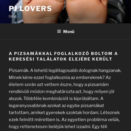
Tartalomhoz
PJ LOVERS
blog
Menü
A PIZSAMÁKKAL FOGLALKOZÓ BOLTOM A
KERESÉSI TALÁLATOK ELEJÉRE KERÜLT
Pizsamák. A lehető legátlagosabb dolognak hangzanak.
Minek kéne ezzel foglalkoznia az embereknek? Az
életem során azt vettem észre, hogy a pizsamám
rendkívüli módon meghatározta azt, hogy milyen jól
alszok. Többféle kombinációt is kipróbáltam. A
legaranyosabbnak azokat az egybe pizsamákat
tartottam, amiket gyerekek szoktak hordani. Léteznek
ezek felnőtt méretben is. Az egyetlen probléma velük,
hogy rettenetesen beléjük lehet izzadni. Egy téli