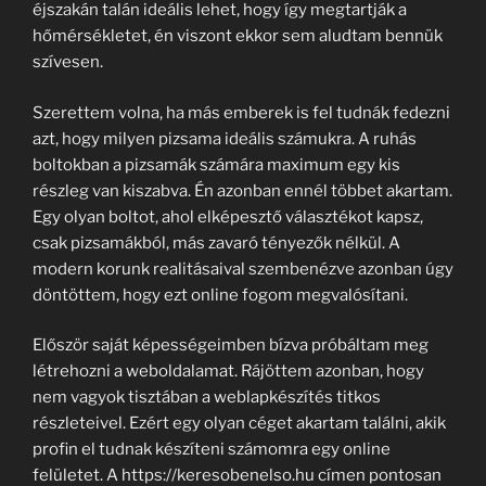
éjszakán talán ideális lehet, hogy így megtartják a
hőmérsékletet, én viszont ekkor sem aludtam bennük
szívesen.
Szerettem volna, ha más emberek is fel tudnák fedezni
azt, hogy milyen pizsama ideális számukra. A ruhás
boltokban a pizsamák számára maximum egy kis
részleg van kiszabva. Én azonban ennél többet akartam.
Egy olyan boltot, ahol elképesztő választékot kapsz,
csak pizsamákból, más zavaró tényezők nélkül. A
modern korunk realitásaival szembenézve azonban úgy
döntöttem, hogy ezt online fogom megvalósítani.
Először saját képességeimben bízva próbáltam meg
létrehozni a weboldalamat. Rájöttem azonban, hogy
nem vagyok tisztában a weblapkészítés titkos
részleteivel. Ezért egy olyan céget akartam találni, akik
profin el tudnak készíteni számomra egy online
felületet. A https://keresobenelso.hu címen pontosan