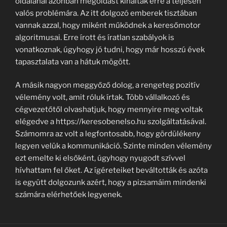
oldalánál azonban megoldást kínáltak erre a teljesen
valós problémára. Az itt dolgozó emberek tisztában
vannak azzal, hogy miként működnek a keresőmotor
algoritmusai. Erre írott és íratlan szabályok is
vonatkoznak, úgyhogy jó tudni, hogy már hosszú évek
tapasztalata van a hátuk mögött.
A másik nagyon meggyőző dolog, a rengeteg pozitív
vélemény volt, amit róluk írtak. Több vállalkozó és
cégvezetőtől olvashatjuk, hogy mennyire meg voltak
elégedve a https://keresobenelso.hu szolgáltatásával.
Számomra az volt a legfontosabb, hogy gördülékeny
legyen velük a kommunikáció. Szinte minden vélemény
ezt emelte ki elsőként, úgyhogy nyugodt szívvel
hívhattam fel őket. Az ígéreteiket beváltották és azóta
is együtt dolgozunk azért, hogy a pizsamáim mindenki
számára elérhetőek legyenek.